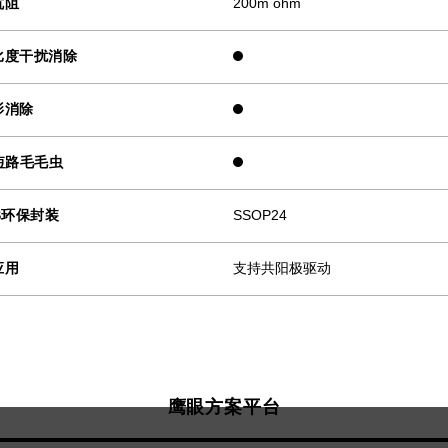
抗阻
200m ohm
比度干扰消除
影消除
短路毛毛虫
S环保封装
SSOP24
应用
支持共阳极驱动
鹰眼方案平台