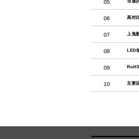
导通
05
高对
06
上鬼
07
LED
08
RoH
09
主要
10