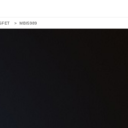
SFET
MBI5989