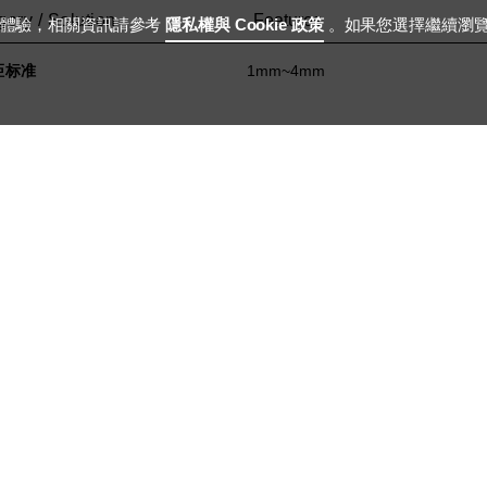
ory / Solution
Features
用體驗，相關資訊請參考
隱私權與 Cookie 政策
。如果您選擇繼續瀏
距标准
1mm~4mm
距标准
1.2mm-6mm
度
4mm-12mm
达芬奇系列