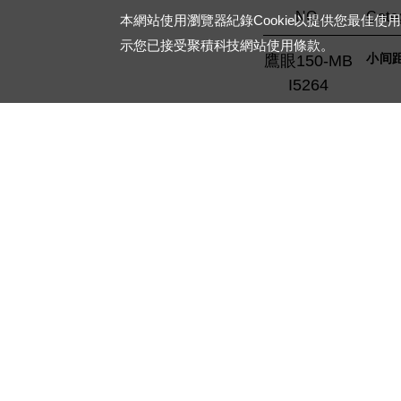
NO.
Categ
本網站使用瀏覽器紀錄Cookie以提供您最佳使
示您已接受聚積科技網站使用條款。
小间
鷹眼150-MB
I5264
小间
鹰眼100-MB
I5253
高亮
鹰眼100-MB
I5251