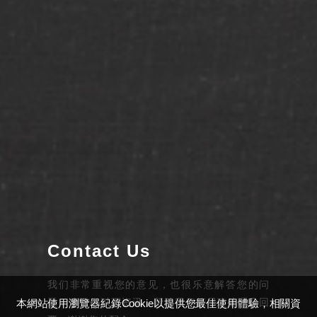
Contact Us
我们非常重视您的意见，也很乐意解答您的问
题，
请提供以下资讯，帮助我们能尽速处理及回
本網站使用瀏覽器紀錄Cookie以提供您最佳使用體驗，相關資