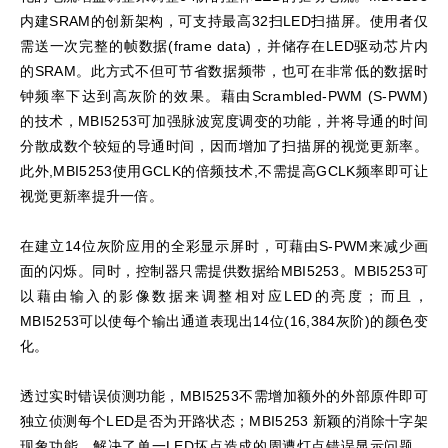
内建SRAM的创新架构，可支持最高32扫LED扫描屏。使用者仅
需送一次完整的帧数据(frame data)，并储存在LED驱动芯片内
的SRAM。此方式不但可节省数据频带，也可在非常低的数据时
钟频率下达到高灰阶的效果。藉由Scrambled-PWM (S-PWM)
的技术，MBI5253可加强脉波宽度调变的功能，并将导通的时间
分散成数个较短的导通时间，因而增加了扫描屏的视觉更新率。
此外,MBI5253使用GCLK的倍频技术,不需提高GCLK频率即可让
视觉更新率提升一倍。
在建立14位灰阶应用的全彩显示屏时，可藉由S-PWM来减少画
面的闪烁。同时，控制器只需提供数据给MBI5253。MBI5253可
以藉由输入的影像数据来调整相对应LED的亮度；而且，
MBI5253可以使每个输出通道表现出14位(16,384灰阶)的颜色变
化。
透过实时错误侦测功能，MBI5253不需增加额外的外部原件即可
独立侦测每个LED是否为开路状态；MBI5253 新颖的消除十字架
现象功能，解决了单一LED坏点造成的周遭灯点错误显示问题。