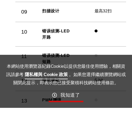
扫描设计
最高32扫
09
错误侦测-LED
10
开路
错误侦测-LED
11
短路
本網站使用瀏覽器紀錄Cookie以提供您最佳使用體驗，相關資
訊請參考
隱私權與 Cookie 政策
。如果您選擇繼續瀏覽網站或
电流增益
6-bit
12
關閉此提示，即表示您已接受聚積科技網站使用條款。
我知道了
PWM增强
13
GCLK倍频
14