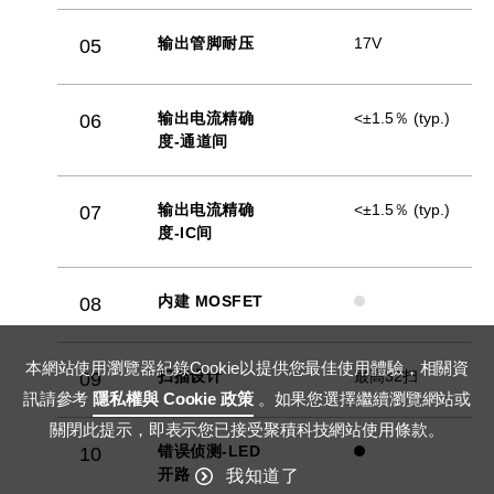
输出管脚耐压
17V
05
输出电流精确
<±1.5％ (typ.)
06
度-通道间
输出电流精确
<±1.5％ (typ.)
07
度-IC间
内建 MOSFET
08
本網站使用瀏覽器紀錄Cookie以提供您最佳使用體驗，相關資
扫描设计
最高32扫
09
訊請參考
隱私權與 Cookie 政策
。如果您選擇繼續瀏覽網站或
關閉此提示，即表示您已接受聚積科技網站使用條款。
错误侦测-LED
10
开路
我知道了