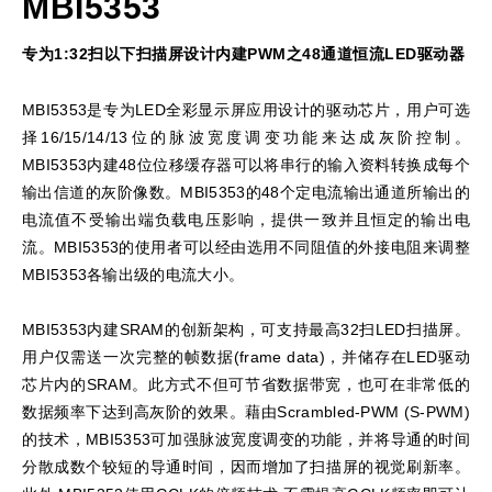
MBI5353
专为1:32扫以下扫描屏设计内建PWM之48通道恒流LED驱动器
MBI5353是专为LED全彩显示屏应用设计的驱动芯片，用户可选
择16/15/14/13位的脉波宽度调变功能来达成灰阶控制。
MBI5353内建48位位移缓存器可以将串行的输入资料转换成每个
输出信道的灰阶像数。MBI5353的48个定电流输出通道所输出的
电流值不受输出端负载电压影响，提供一致并且恒定的输出电
流。MBI5353的使用者可以经由选用不同阻值的外接电阻来调整
MBI5353各输出级的电流大小。
MBI5353内建SRAM的创新架构，可支持最高32扫LED扫描屏。
用户仅需送一次完整的帧数据(frame data)，并储存在LED驱动
芯片内的SRAM。此方式不但可节省数据带宽，也可在非常低的
数据频率下达到高灰阶的效果。藉由Scrambled-PWM (S-PWM)
的技术，MBI5353可加强脉波宽度调变的功能，并将导通的时间
分散成数个较短的导通时间，因而增加了扫描屏的视觉刷新率。