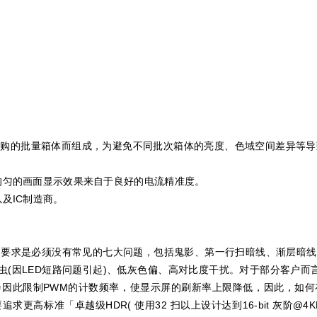
采购的批量箱体而组成，为避免不同批次箱体的亮度、色域空间差异等
而均匀的画面显示效果来自于良好的电流精准度。
以及IC制造商。
要求是必须没有常见的七大问题，包括鬼影、第一行扫暗线、渐层暗线
毛虫(因LED短路问题引起)、低灰色偏、高对比度干扰。对于部分客户而
会因此限制PWM的计数频率，使显示屏的刷新率上限降低，因此，如何
更高标准「卓越级HDR( 使用32 扫以上设计达到16-bit 灰阶@4