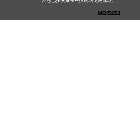
示您已接受聚積科技網站使用條款。
MBI5253
MBI5756
(Patented)
MBI5124
MBI5850