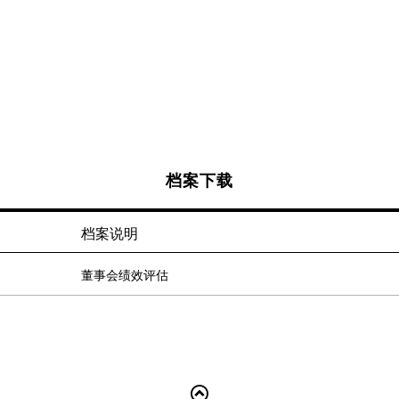
lations
，包括法人说明会之举办重大资讯的
本市场与股东结构分析、财务暨营运
档案下载
档案说明
董事会绩效评估