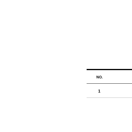
Investor Re
协助企业客户经营完善的投资人关系
统整发布、股东意见搜集与回覆、资
报告编译。
NO.
1