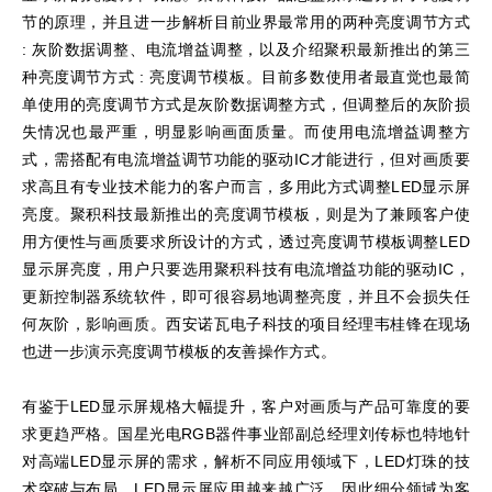
节的原理，并且进一步解析目前业界最常用的两种亮度调节方式
: 灰阶数据调整、电流增益调整，以及介绍聚积最新推出的第三
种亮度调节方式 : 亮度调节模板。目前多数使用者最直觉也最简
单使用的亮度调节方式是灰阶数据调整方式，但调整后的灰阶损
失情况也最严重，明显影响画面质量。而使用电流增益调整方
式，需搭配有电流增益调节功能的驱动IC才能进行，但对画质要
求高且有专业技术能力的客户而言，多用此方式调整LED显示屏
亮度。聚积科技最新推出的亮度调节模板，则是为了兼顾客户使
用方便性与画质要求所设计的方式，透过亮度调节模板调整LED
显示屏亮度，用户只要选用聚积科技有电流增益功能的驱动IC，
更新控制器系统软件，即可很容易地调整亮度，并且不会损失任
何灰阶，影响画质。西安诺瓦电子科技的项目经理韦桂锋在现场
也进一步演示亮度调节模板的友善操作方式。
有鉴于LED显示屏规格大幅提升，客户对画质与产品可靠度的要
求更趋严格。国星光电RGB器件事业部副总经理刘传标也特地针
对高端LED显示屏的需求，解析不同应用领域下，LED灯珠的技
术突破与布局。LED显示屏应用越来越广泛，因此细分领域为客