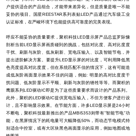
户提供适合的产品组合，才能带来差异化，但是质量是唯一不能
妥协的项目。国星REESTAR系列表贴LED产品通过汽车级工业
认证标准，在严峻环境下也能提供高可靠度的完美表现。
呼应不能妥协的质量要求，聚积科技LED显示屏产品总监罗际慷
剖析当前LED显示屏画质碰到的挑战，包括对比度、高对比度度
干扰、刷新与灰阶、低灰刷新、宽电压输入、以及智能节电，并
提出进阶解决方案。要提升LED显示屏的对比度，可利用降低黑
色亮度提高对比度度，但在系统匹配不佳的情况下，这有可能造
成低灰阶画面显示效果不佳的问题，例如: 明显的高对比度度干
扰问题、低灰阶显示不平顺、刷新与灰阶的牺牲等等。而聚积的
鹰眼系列LED驱动IC即是为了这些质量要求而设计的产品系列。
此外，聚积的LED驱动IC提供宽电压输入，不但方便客户进行设
计，且不影响显示效果。在节能方面，许多LED显示屏是24小时
不断电，聚积科技最新推出的产品MBI5353则带有”智能节电”功
能，在黑屏情况下的耗电量可大幅降低50%，而动态节电模式特
别适合中控室，或有大区块黑色画面显示的应用，例如地图或地
铁图等。