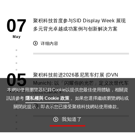
07
聚积科技首度参与SID Display Week 展现
多元背光卓越成功案例与创新解决方案
May
详细内容
05
聚积科技前进2026慕尼黑车灯展 (DVN
Munich): 以「闪耀你的光芒」定义次世代车
本網站使用瀏覽器紀錄Cookie以提供您最佳使用體驗，相關資
用照明新美学
February
訊請參考
隱私權與 Cookie 政策
。如果您選擇繼續瀏覽網站或
详细内容
關閉此提示，即表示您已接受聚積科技網站使用條款。
我知道了