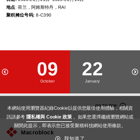
地点
: 荷兰，阿姆斯特丹，RAI
聚积摊位号码:
8-C390
09
22
October
January
GO TO TOP
本網站使用瀏覽器紀錄Cookie以提供您最佳使用體驗，相關資
訊請參考
隱私權與 Cookie 政策
。如果您選擇繼續瀏覽網站或
關閉此提示，即表示您已接受聚積科技網站使用條款。
Macroblock
我知道了