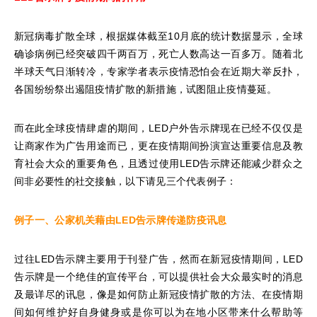
新冠病毒扩散全球，根据媒体截至10月底的统计数据显示，全球
确诊病例已经突破四千两百万，死亡人数高达一百多万。随着北
半球天气日渐转冷，专家学者表示疫情恐怕会在近期大举反扑，
各国纷纷祭出遏阻疫情扩散的新措施，试图阻止疫情蔓延。
而在此全球疫情肆虐的期间，LED户外告示牌现在已经不仅仅是
让商家作为广告用途而已，更在疫情期间扮演宣达重要信息及教
育社会大众的重要角色，且透过使用LED告示牌还能减少群众之
间非必要性的社交接触，以下请见三个代表例子：
例子一、公家机关藉由
LED
告示牌传递防疫讯息
过往LED告示牌主要用于刊登广告，然而在新冠疫情期间，LED
告示牌是一个绝佳的宣传平台，可以提供社会大众最实时的消息
及最详尽的讯息，像是如何防止新冠疫情扩散的方法、在疫情期
间如何维护好自身健身或是你可以为在地小区带来什么帮助等