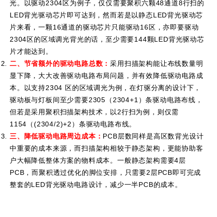
光。以驱动2304区为例子，仅仅需要聚积六颗48通道8行扫的
LED背光驱动芯片即可达到，然而若是以静态LED背光驱动芯
片来看，一颗16通道的驱动芯片只能驱动16区，亦即要驱动
2304区的区域调光背光的话，至少需要144颗LED背光驱动芯
片才能达到。
二、节省额外的驱动电路总数
：
采用扫描架构能让布线数量明
显下降，大大改善驱动电路布局问题，并有效降低驱动电路成
本。以支持2304 区的区域调光为例，在灯驱分离的设计下，
驱动板与灯板间至少需要2305（2304+1）条驱动电路布线，
但若是采用聚积扫描架构技术，以2行扫为例，则仅需
1154（(2304/2)+2）条驱动电路布线。
三、降低驱动电路周边成本：
PCB层数同样是高区数背光设计
中重要的成本来源，而扫描架构相较于静态架构，更能协助客
户大幅降低整体方案的物料成本。一般静态架构需要4层
PCB，而聚积透过优化的脚位安排，只需要2层PCB即可完成
整套的LED背光驱动电路设计，减少一半PCB的成本。