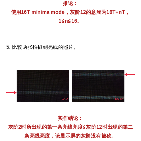
推论：
使用16T minima mode
，灰阶
12
的意涵为
16T+nT
，
1
≦
n
≦
16
。
5. 比较两张拍摄到亮线的照片。
实作结论：
灰阶2
时所出现的第一条亮线亮度≦灰阶
12
时出现的第二
条亮线亮度，该显示屏的灰阶没有被砍。