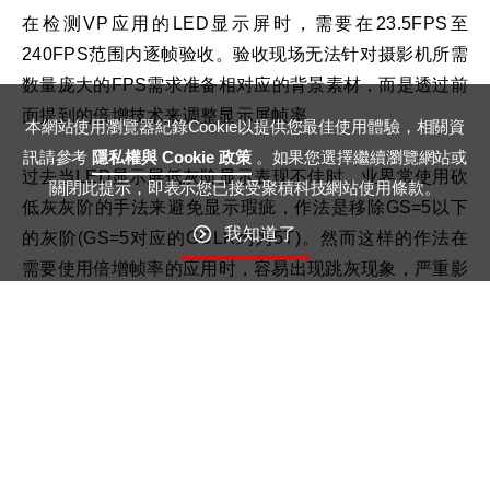
在检测VP应用的LED显示屏时，需要在23.5FPS至
240FPS范围内逐帧验收。验收现场无法针对摄影机所需
数量庞大的FPS需求准备相对应的背景素材，而是透过前
面提到的倍增技术来调整显示屏帧率。
本網站使用瀏覽器紀錄Cookie以提供您最佳使用體驗，相關資
訊請參考
隱私權與 Cookie 政策
。如果您選擇繼續瀏覽網站或
过去当LED显示屏低灰阶显示表现不佳时，业界常使用砍
關閉此提示，即表示您已接受聚積科技網站使用條款。
低灰灰阶的手法来避免显示瑕疵，作法是移除GS=5以下
我知道了
的灰阶(GS=5对应的GCLK约为5T)。然而这样的作法在
需要使用倍增帧率的应用时，容易出现跳灰现象，严重影
响画面的连续性，画面明暗变化不平滑，更使摄影机拍摄
下的色彩线性度进一步恶化，因此在VP与XR应用中，这
种不稳定的灰阶表现对于高精度的影像拍摄而言，无法为
使用者接受，这也是为何强调LED显示屏不砍灰阶的重要
性。