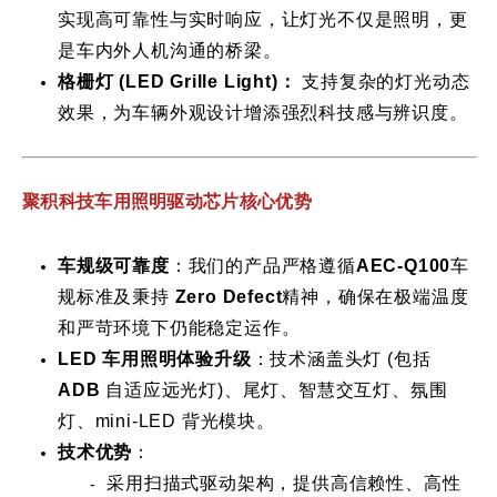
实现高可靠性与实时响应，让灯光不仅是照明，更
是车内外人机沟通的桥梁。
格栅灯 (LED Grille Light)
：
支持复杂的灯光动态
效果，为车辆外观设计增添强烈科技感与辨识度。
聚积科技车用照明驱动芯片核心优势
车规级可靠度
：我们的产品严格遵循
AEC-Q100
车
规标准及秉持
Zero Defect
精神，确保在极端温度
和严苛环境下仍能稳定运作。
LED 车用照明体验升级
：技术涵盖头灯 (包括
ADB
自适应远光灯)、尾灯、智慧交互灯、氛围
灯、mini-LED 背光模块。
技术优势
：
采用扫描式驱动架构，提供高信赖性、高性
-