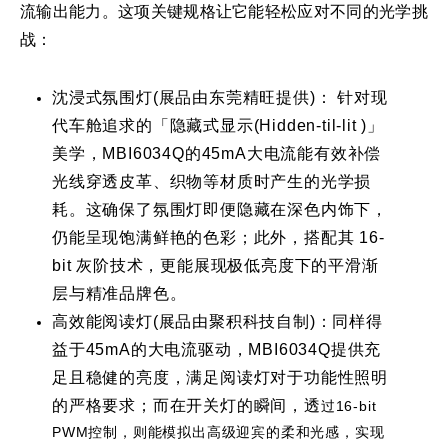
流输出能力。这项关键规格让它能轻松应对不同的光学挑
战：
沈浸式氛围灯(展品由东莞精旺提供)： 针对现
代车舱追求的「隐藏式显示(Hidden-til-lit )」
美学，MBI6034Q的45mA大电流能有效补偿
光线穿透皮革、织物等材质时产生的光学损
耗。这确保了氛围灯即便隐藏在深色内饰下，
仍能呈现饱满鲜艳的色彩；此外，搭配其 16-
bit 灰阶技术，更能展现极低亮度下的平滑渐
层与精准品牌色。
高效能阅读灯(展品由聚积科技自制)：同样得
益于45mA的大电流驱动，MBI6034Q提供充
足且稳健的亮度，满足阅读灯对于功能性照明
的严格要求；而在开关灯的瞬间，透
过16-bit
PWM控制，则能模拟出高级迎宾的柔和光感，实现