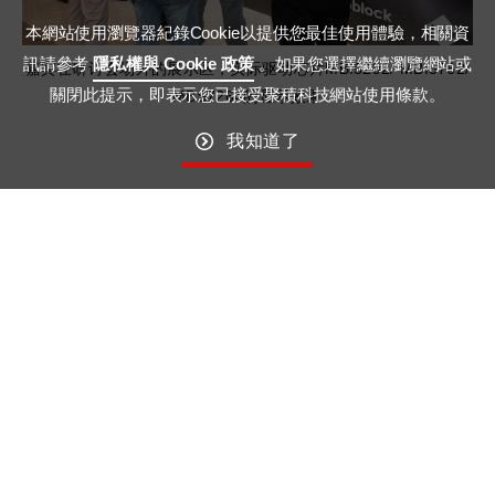
本網站使用瀏覽器紀錄Cookie以提供您最佳使用體驗，相關資
訊請參考
隱私權與 Cookie 政策
。如果您選擇繼續瀏覽網站或
嘉宾在研讨会场外的展示区，实际驱动芯片MBI5292/ MBI5762/
關閉此提示，即表示您已接受聚積科技網站使用條款。
MBS7264的显示效果
我知道了
聚积科技从疫情在线研讨会回归实体活动，邀请业界贵宾
齐聚一堂，议题横跨产业趋势、演唱会表演设备技术、
LED显示屏的重要组件厂的产品发展计划，包含LED
灯、控制器，以及驱动芯片；过去各具特色的表演产业已
然融合成为如今新型态的演唱会，期望这次研讨会深究的
新型态的商业模式为业界嘉宾专家带来一闪灵光，进而带
动显示屏市场的蓬勃生机。