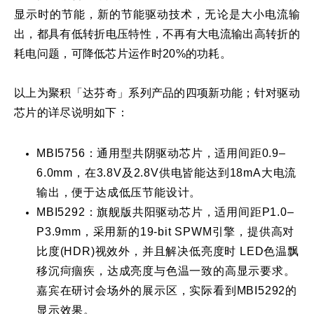
显示时的节能，新的节能驱动技术，无论是大小电流输
出，都具有低转折电压特性，不再有大电流输出高转折的
耗电问题，可降低芯片运作时20%的功耗。
以上为聚积「达芬奇」系列产品的四项新功能；针对驱动
芯片的详尽说明如下：​
MBI5756：通用型共阴驱动芯片，适用间距0.9–
6.0mm，在3.8V及2.8V供电皆能达到18mA大电流
输出，便于达成低压节能设计。
​MBI5292：旗舰版共阳驱动芯片，适用间距P1.0–
P3.9mm，采用新的19-bit SPWM引擎，提供高对
比度(HDR)视效外，并且解决低亮度时 LED色温飘
移沉疴痼疾，达成亮度与色温一致的高显示要求。
嘉宾在研讨会场外的展示区，实际看到MBI5292的
显示效果。