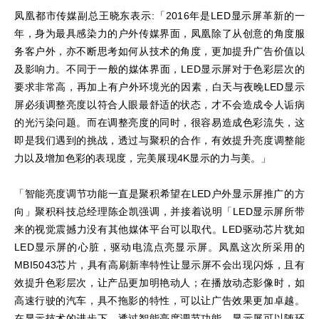
凤凰都市传媒副总王晓东表示:「2016年是LED显示屏革新的一
年，身为最具感染力的户外传媒界面，凤凰除了从创意的角度服
务客户外，亦不断思考如何从技术的角度，更加提升广告价值以
及影响力。不同于一般的媒体界面，LED显示屏对于色彩层次的
要求非常高，再加上有户外环境光的因素，白天与夜晚LED显示
屏必须调整亮度以符合人眼最舒适的状态，才不会造成令人诟病
的光污染问题。而在调整亮度的同时，很容易造成色彩流失，这
即是我们遇到的挑战，透过与聚积的合作，有效提升亮度调整能
力以及增加色彩的表现度，完美展现4K显示的力与美。」
「智能亮度调节功能一直是聚积希望在LED户外显示屏推广的方
向」聚积科技总经理陈企凯强调，并接着说明「LED显示屏所带
来的视觉震撼力没有其他媒体平台可以取代。LED驱动芯片犹如
LED显示屏的心脏，驱动电流点亮显示屏。凤凰这次所采用的
MBI5043芯片，具有高刷新率特性让显示屏不会出现闪烁，且有
效提升色彩层次，让产品更加明艳动人；在播放动态影像时，如
高速行驶的汽车，具不拖影的特性，可以让广告效果更加卓越。
在显示技术的进步下，透过智能亮度调节功能，显示屏可以随环