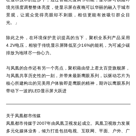
境光强度调整整体亮度，使显示屏在夜晚可以华丽的融入于城市
景观，让观众觉得亮眼却不刺眼，相信更能有效吸引群众目
光。」
除此之外，在环境保护意识提高的当下，聚积全系列产品采用
4.2V电压，相较于传统显示屏降低至少16%的能耗，为可减少碳
排放为地球尽一份心力。
与凤凰的合作还有另一个亮点，聚积藉由登上君太百货旗舰屏，
与凤凰共享历史性的一刻，并带来最新鹰眼系列，以驱动芯片为
核心所建构出的完美用户体验即是鹰眼的精神，期许以鹰眼系列
带动下一波的LED显示屏大跃进
关于凤凰都市传媒
凤凰都市传媒于2007年由凤凰卫视发起成立。凤凰卫视致力发展
多元化媒体业务，倾力打造包括电视、互联网、平面、户外、广