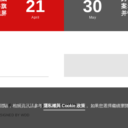
21
30
6旗
案
舰屏
并
April
May
nload
Employee Login
Terms of Use
用體驗，相關資訊請參考
隱私權與 Cookie 政策
。如果您選擇繼續瀏
ESIGNED BY
WDD