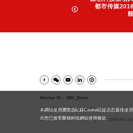
都市传媒201
Wechat ID： MBI_Driver
About MBI
LED Driver ICs
Contact
Dow
本網站使用瀏覽器紀錄Cookie以提供您最佳使
示您已接受聚積科技網站使用條款。
© MACROBLOCK, INC. ALL RIGHTS RESERVED. D