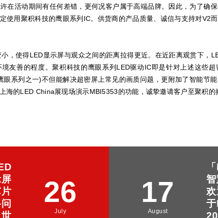
允许在活动期间有任何差错，更何况客户属于高端品牌。因此，为了确保
指定使用聚积科技的鹰眼系列IC。供货商的产品质量、诚信与支持对V2
小，使得LED显示屏与观众之间的距离拉得更近。在近距离观赏下，L
境友善的程度。聚积科技的鹰眼系列LED驱动IC即是针对上述这些
53(鹰眼系列之一)不但能解决超密屏上常见的画质问题，更附加了智能节
海的LED China展现场演示MBI5353的功能，诚挚邀请客户至聚积的摊位 
ED
「
示屏
智
26
17
芯片
欢
将问
于
July
August
世
20