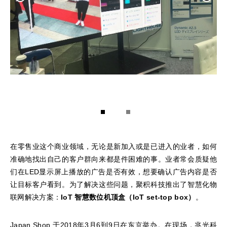
1
2
在零售业这个商业领域，无论是新加入或是已进入的业者，如何
准确地找出自己的客户群向来都是件困难的事。业者常会质疑他
们在LED显示屏上播放的广告是否有效，想要确认广告内容是否
让目标客户看到。为了解决这些问题，聚积科技推出了智慧化物
联网解决方案：
IoT
智慧数
位
机顶盒（
IoT set-top box
）
。
Japan Shop 于2018年3月6到9日在东京举办。在现场，兆光科