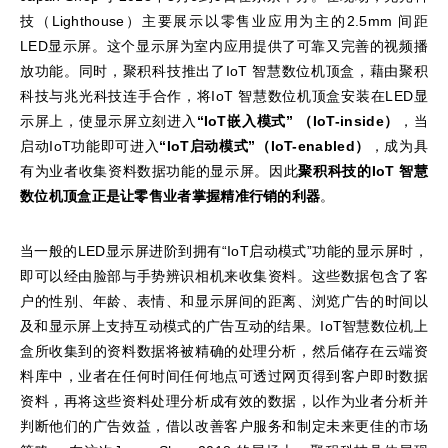
技（Lighthouse）主要展示以零售业应用为主的2.5mm 间距
LED显示屏。这个显示屏为室内应用提供了可靠又完善的视频播
放功能。同时，聚积科技推出了IoT 智慧数位机顶盒，藉由聚积
科技与兆光科技连手合作，将IoT 智慧数位机顶盒安装在LED显
示屏上，使显示屏立刻进入
“IoT
嵌入模式
”
（
IoT-inside
）
，当
启动IoT功能即可进入
“IoT
启动模式
”
（
IoT-enabled
）
，成为具
有为业者收集资料数据功能的显示屏。因此
聚积科技的
IoT
智慧
数位机顶盒正是让零售业者掌握精准行销的利器
。
当一般的LED显示屏进阶到拥有“IoT启动模式”功能的显示屏时，
即可以经由脸部与手势辨识相机来收集资料。这些数据包含了客
户的性别、年龄、表情、和显示屏间的距离、浏览广告的时间以
及和显示屏上支持互动模式的广告互动的结果。IoT智慧数位机上
盒所收集到的资料数据将被精确的处理分析，然后储存在云端资
料库中，业者在任何时间任何地点可透过网页得到客户即时数据
资料，再将这些资料处理分析成有效的数据，以作为业者分析并
判断他们的广告效益，借以改善客户服务和制定未来更佳的市场