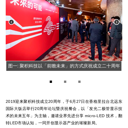
图一: 聚积科技以「前瞻未来」的方式庆祝成立二十周年
图
1
2
3
2019迎来聚积科技成立20周年，于6月27日在香格里拉台北远东
国际大饭店举行20周年论坛暨庆祝餐会，以「发光二极管显示技
术的未来五年」为主轴，邀请业界先进分享 micro-LED 技术，翻
转LED市场认知，一同开创显示器产业的璀璨新局。