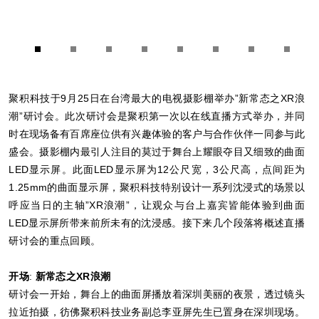
1
2
3
4
5
6
7
8
聚积科技于9月25日在台湾最大的电视摄影棚举办”新常态之XR浪
潮”研讨会。此次研讨会是聚积第一次以在线直播方式举办，并同
时在现场备有百席座位供有兴趣体验的客户与合作伙伴一同参与此
盛会。摄影棚内最引人注目的莫过于舞台上耀眼夺目又细致的曲面
LED显示屏。此面LED显示屏为12公尺宽，3公尺高，点间距为
1.25mm的曲面显示屏，聚积科技特别设计一系列沈浸式的场景以
呼应当日的主轴”XR浪潮”，让观众与台上嘉宾皆能体验到曲面
LED显示屏所带来前所未有的沈浸感。接下来几个段落将概述直播
研讨会的重点回顾。
开场
:
新常态之
XR
浪潮
研讨会一开始，舞台上的曲面屏播放着深圳美丽的夜景，透过镜头
拉近拍摄，彷佛聚积科技业务副总李亚屏先生已置身在深圳现场。