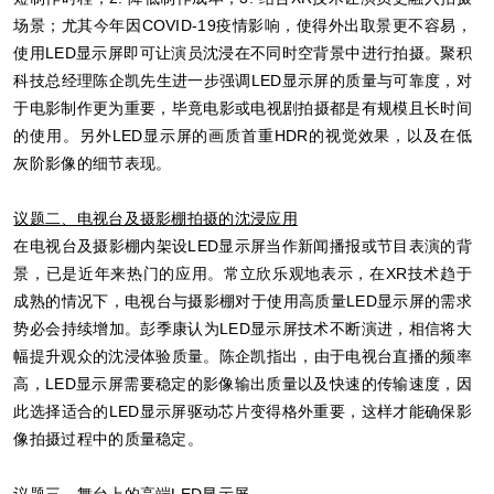
场景；尤其今年因COVID-19疫情影响，使得外出取景更不容易，
使用LED显示屏即可让演员沈浸在不同时空背景中进行拍摄。聚积
科技总经理陈企凯先生进一步强调LED显示屏的质量与可靠度，对
于电影制作更为重要，毕竟电影或电视剧拍摄都是有规模且长时间
的使用。另外LED显示屏的画质首重HDR的视觉效果，以及在低
灰阶影像的细节表现。
议题二、电视台及摄影棚拍摄的沈浸应用
在电视台及摄影棚内架设LED显示屏当作新闻播报或节目表演的背
景，已是近年来热门的应用。常立欣乐观地表示，在XR技术趋于
成熟的情况下，电视台与摄影棚对于使用高质量LED显示屏的需求
势必会持续增加。彭季康认为LED显示屏技术不断演进，相信将大
幅提升观众的沈浸体验质量。陈企凯指出，由于电视台直播的频率
高，LED显示屏需要稳定的影像输出质量以及快速的传输速度，因
此选择适合的LED显示屏驱动芯片变得格外重要，这样才能确保影
像拍摄过程中的质量稳定。
议题三、舞台上的高端
LED
显示屏