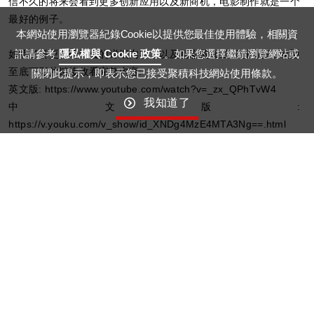
信不久的将来会看到更多创新应用以及新商机，电影制作就是一个
最好的例子。
本網站使用瀏覽器紀錄Cookie以提供您最佳使用體驗，相關資
訊請參考
隱私權與 Cookie 政策
。如果您選擇繼續瀏覽網站或
如需了解更多研讨会的详细内容，以及精彩的在线直播问答，欢迎
至底下影片链接收看完整内容:
關閉此提示，即表示您已接受聚積科技網站使用條款。
英文版:
https://www.youtube.com/watch?v=_zx_QPhTvW4
我知道了
中文版:
https://v.youku.com/v_show/id_XNDg4MzE4MTA3Ng==.html
25
22
September
October