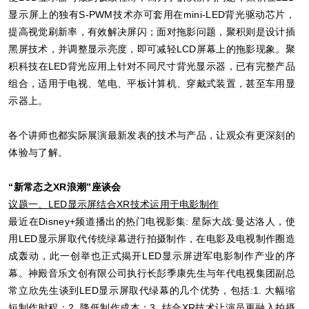
显示屏上的独有S-PWM技术亦可套用在mini-LED背光驱动芯片，
提高视觉刷新率，有效解决屏闪；面对拖影问题，聚积则是设计插
黑屏技术，并调整显示亮度，即可减轻LCD屏幕上的拖影现象。聚
积科技在LED背光应用上针对不同尺寸背光显示器，已有完整产品
组合，适用于电视、笔电、平板计算机、穿戴式装置，甚至车用显
示器上。
各个讲师也都实际展演最新发表的技术与产品，让观众有更深刻的
体验与了解。
“新常态之XR
浪潮
”
座谈会
议题一、
LED
显示屏结合
XR
技术运用于电影制作
最近在Disney+频道播出的热门电视影集: 星际大战:曼达洛人，使
用LED显示屏取代传统绿幕进行拍摄制作，在电影及电视制作圈造
成轰动，此一创举也正式揭开LED显示屏进军电影制作产业的序
幕。神殿音乐文创有限公司执行长彭季康先生与年代电视集团副总
常立欣先生谈到LED显示屏取代绿幕的几个优势，包括:1. 大幅缩
短制作时程；2. 降低制作成本；3. 结合XR技术让演员更融入拍摄