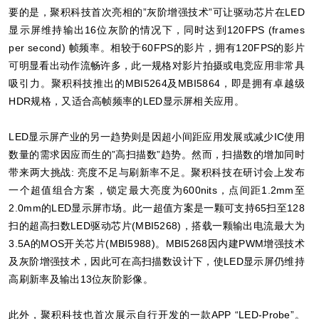
要的是，聚积科技首次亮相的”灰阶增强技术”可让驱动芯片在LED
显示屏维持输出16位灰阶的情况下，同时达到120FPS (frames
per second) 帧频率。相较于60FPS的影片，拥有120FPS的影片
可明显看出动作流畅许多，此一规格对影片拍摄或电竞应用非常具
吸引力。聚积科技推出的MBI5264及MBI5864，即是拥有卓越级
HDR规格，又适合高帧频率的LED显示屏相关应用。
LED显示屏产业的另一趋势则是因超小间距应用发展或减少IC使用
数量的需求因应而生的”高扫描数”趋势。然而，扫描数的增加同时
带来两大挑战: 亮度不足与刷新率不足。聚积科技在研讨会上发布
一个超值组合方案，锁定最大亮度为600nits，点间距1.2mm至
2.0mm的LED显示屏市场。此一超值方案是一颗可支持65扫至128
扫的超高扫数LED驱动芯片(MBI5268)，搭载一颗输出电流最大为
3.5A的MOS开关芯片(MBI5988)。MBI5268因内建PWM增强技术
及灰阶增强技术，因此可在高扫描数设计下，使LED显示屏仍维持
高刷新率及输出13位灰阶影像。
此外，聚积科技也首次展示自行开发的一款APP “LED-Probe”。