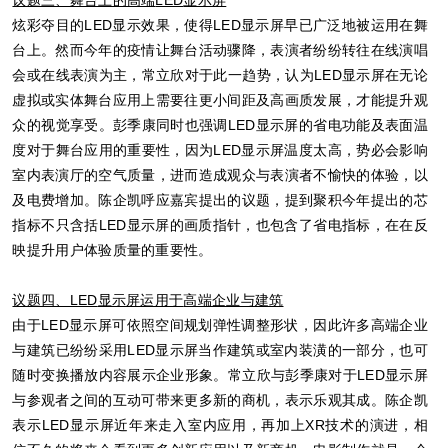
炫彩夺目的LED显示效果，使得LED显示屏早已广泛地被运用在舞
台上。然而今年的疫情让舞台活动骤降，表演者纷纷转往在线演唱
会或在线表演为主，常立欣对于此一趋势，认为LED显示屏在无论
虚拟或实体舞台应用上需要往更小间距及高画质发展，才能提升观
众的视觉享受。彭季康同时也强调LED显示屏的省电功能及表面温
度对于舞台应用的重要性，因为LED显示屏温度太高，势必会影响
室内表演厅的空气质量，进而造成观众与表演者不愉快的体验，以
及电费增加。陈企凯呼应嘉宾提出的议题，提到聚积今年提出的芯
指标不只含括LED显示屏的画质指针，也包含了省电指标，在在反
映提升用户体验质量的重要性。
议题四、LED
显示屏运用于
高端企业与建筑
由于LED显示屏可依照空间规划弹性调整形状，因此许多高端企业
与建筑已纷纷采用LED显示屏当作建筑或室内装潢的一部分，也可
随时变换播放内容展示企业形象。常立欣与彭季康对于LED显示屏
与参观者之间的互动可带来更多新的商机，表示乐观其成。陈企凯
表示LED显示屏近年来走入室内应用，再加上XR技术的演进，相