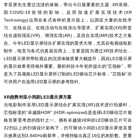
李亚屏先生透过沈浸的体验，带出今日最重要的主题 :XR浪潮。
因COVID-19疫情的影响，反而加速扩展实境技术(XR
Technology)运用在各式各样的显示器上，以因应大量的在线学
习、在线会议、在线活动与在线演出等需求。扩展实境(XR)即是
结合虚拟现实(VR)、增强实境(AR)，及混合实境(MR)技术之大集
合。今年LED显示屏结合扩展实境的需求大增，尤其在电视或电影
制作，电竞与各式仿真器应用上，主要是因为透过XR技术结合，
LED显示屏所带给观众的沈浸体验质量大幅提升，因此LED显示屏
的显示效果变得格外重要。聚积科技今年初所提出的”芯指标”，即
是为了高规格LED显示屏所订制的LED驱动芯片标准；”芯指标”亦
可供用户在选用LED显示屏的参考指针。
XR趋势对应小间距LED
显示屏方案
当电影制作采用LED显示屏结合扩展实境(XR)技术进行拍摄时，
芯指标里的”卓越级HDR” (HDR-optimized)是选择LED驱动芯片规
格首要需考虑的指针之一。拥有卓越级HDR的LED驱动芯片可在
32扫以上的扫描设计架构下，仍可驱动小间距LED显示屏使其显
示效果达到3,840Hz刷新率，并维持输出真正16位的灰阶数。更重