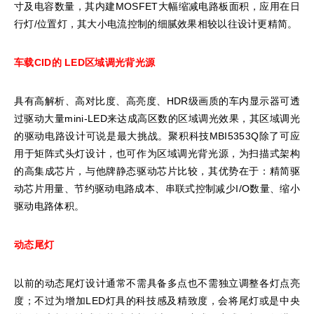
寸及电容数量，其内建MOSFET大幅缩减电路板面积，应用在日
行灯/位置灯，其大小电流控制的细腻效果相较以往设计更精简。
车载CID
的
LED
区域调光背光源
具有高解析、高对比度、高亮度、HDR级画质的车内显示器可透
过驱动大量mini-LED来达成高区数的区域调光效果，其区域调光
的驱动电路设计可说是最大挑战。聚积科技MBI5353Q除了可应
用于矩阵式头灯设计，也可作为区域调光背光源，为扫描式架构
的高集成芯片，与他牌静态驱动芯片比较，其优势在于：精简驱
动芯片用量、节约驱动电路成本、串联式控制减少I/O数量、缩小
驱动电路体积。
动态尾灯
以前的动态尾灯设计通常不需具备多点也不需独立调整各灯点亮
度；不过为增加LED灯具的科技感及精致度，会将尾灯或是中央