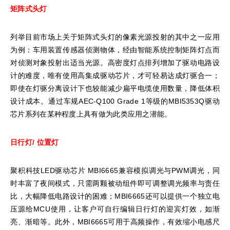
矩阵式头灯
列举目前市场上关于矩阵式头灯的像素光源投射的其中之一应用
为例：车用装置传感器侦测物体，经由智能系统控制矩阵灯点而
对侦测对象投射出适当光源。高密度灯点排列增加了驱动电路设
计的难度，唯有使用高集成驱动芯片，才可轻易达成灯驱合一；
即使在灯驱分离设计下也较能减少扁平电缆使用数量，降低体积
设计成本。通过车规AEC-Q100 Grade 1等级的MBI5353Q驱动
芯片系列在某种程度上具有做为此类应用之潜能。
日行灯/
位置灯
聚积科技LED驱动芯片 MBI6665兼容模拟调光与PWM调光，同
时丰富了夜间模式，只需两颗被动组件即可调整调光频率与责任
比，大幅降低电路设计的困难；MBI6665还可以提供一个独立电
压源给MCU使用，让客户可自行编辑日行灯的迎宾灯效，如渐
亮、渐暗等。此外，MBI6665可用于高频操作，有效缩小电感尺