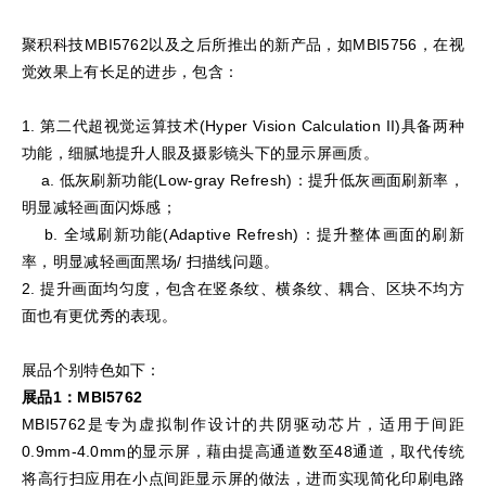
聚积科技MBI5762以及之后所推出的新产品，如MBI5756，在视
觉效果上有长足的进步，包含：
1. 第二代超视觉运算技术(Hyper Vision Calculation II)具备两种
功能，细腻地提升人眼及摄影镜头下的显示屏画质。
a. 低灰刷新功能(Low-gray Refresh)：提升低灰画面刷新率，
明显减轻画面闪烁感；
b. 全域刷新功能(Adaptive Refresh)：提升整体画面的刷新
率，明显减轻画面黑场/ 扫描线问题。
2. 提升画面均匀度，包含在竖条纹、横条纹、耦合、区块不均方
面也有更优秀的表现。
展品个别特色如下：
展品1
：
MBI5762
MBI5762是专为虚拟制作设计的共阴驱动芯片，适用于间距
0.9mm-4.0mm的显示屏，藉由提高通道数至48通道，取代传统
将高行扫应用在小点间距显示屏的做法，进而实现简化印刷电路