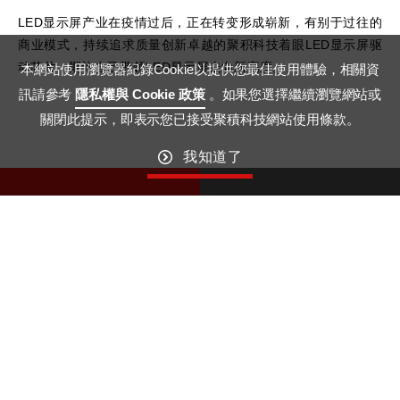
LED显示屏产业在疫情过后，正在转变形成崭新，有别于过往的
商业模式，持续追求质量创新卓越的聚积科技着眼LED显示屏驱
动芯片，期许自己带领LED显示屏走向新高度。
本網站使用瀏覽器紀錄Cookie以提供您最佳使用體驗，相關資
訊請參考
隱私權與 Cookie 政策
。如果您選擇繼續瀏覽網站或
關閉此提示，即表示您已接受聚積科技網站使用條款。
我知道了
10
06
January
May
GO TO TOP